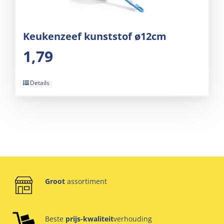
Keukenzeef kunststof ø12cm
1,79
Details
Groot
assortiment
Beste
prijs-kwaliteit
verhouding