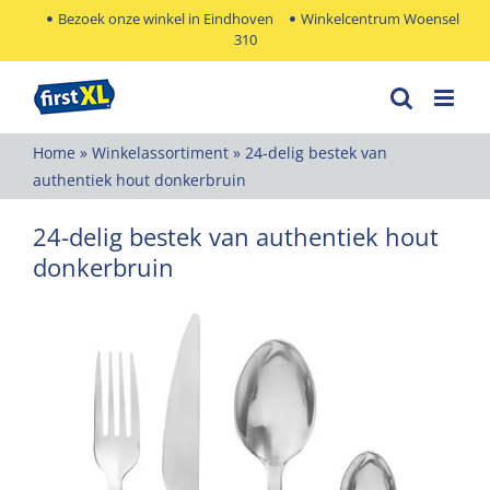
Ga
Bezoek onze winkel in Eindhoven
Winkelcentrum Woensel
310
naar
inhoud
Home
»
Winkelassortiment
»
24-delig bestek van
authentiek hout donkerbruin
24-delig bestek van authentiek hout
donkerbruin