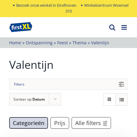
Ga
Bezoek onze winkel in Eindhoven
Winkelcentrum Woensel
310
naar
inhoud
Home
»
Ontspanning
»
Feest
»
Thema
»
Valentijn
Valentijn
Filters
Sorteer op
Datum
Categorieën
Prijs
Alle filters