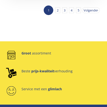
1
2
3
4
5
Volgende
Groot
assortiment
Beste
prijs-kwaliteit
verhouding
Service met een
glimlach