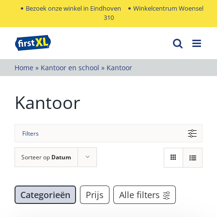
Ga
Bezoek onze winkel in Eindhoven
Winkelcentrum Woensel
310
naar
inhoud
Home
»
Kantoor en school
»
Kantoor
Kantoor
Filters
Sorteer op
Datum
Categorieën
Prijs
Alle filters