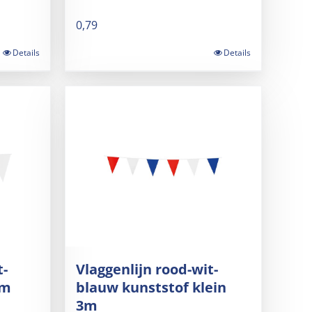
0,79
Details
Details
t-
Vlaggenlijn rood-wit-
0m
blauw kunststof klein
3m