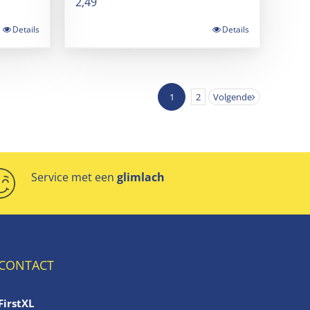
2,49
Details
Details
1
2
Volgende
Service met een
glimlach
CONTACT
FirstXL