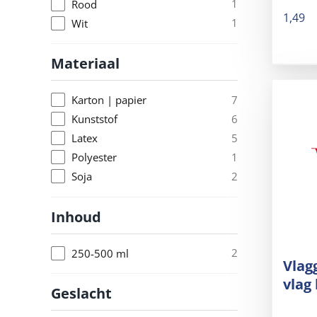
1
Rood
1,49
1
Wit
Materiaal
7
Karton | papier
6
Kunststof
5
Latex
1
Polyester
2
Soja
Inhoud
2
250-500 ml
Vlag
vlag
Geslacht