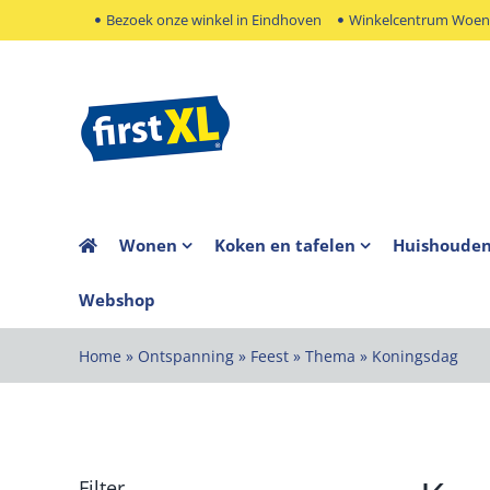
Ga
Bezoek onze winkel in Eindhoven
Winkelcentrum Woens
naar
inhoud
Wonen
Koken en tafelen
Huishoude
Webshop
Home
»
Ontspanning
»
Feest
»
Thema
»
Koningsdag
Filter