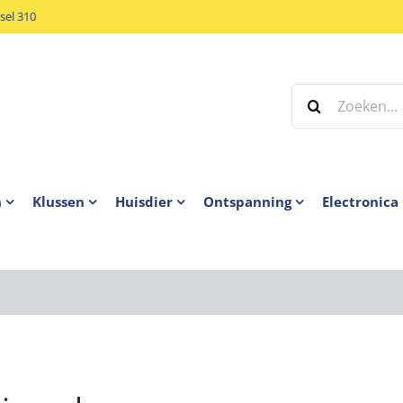
el 310
Zoeken
naar:
n
Klussen
Huisdier
Ontspanning
Electronica