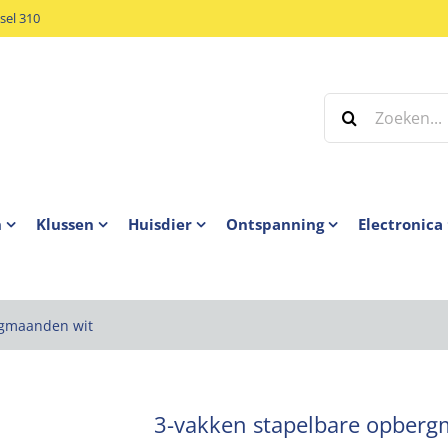
el 310
Zoeken
naar:
n
Klussen
Huisdier
Ontspanning
Electronica
rgmaanden wit
3-vakken stapelbare opberg