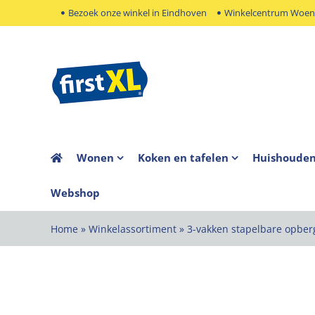
Ga
Bezoek onze winkel in Eindhoven
Winkelcentrum Woens
naar
inhoud
Wonen
Koken en tafelen
Huishoude
Webshop
Home
»
Winkelassortiment
»
3-vakken stapelbare opbe