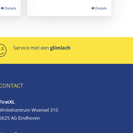
Details
Details
Service met een
glimlach
CONTACT
FirstXL
Winkelcentrum Woensel 310
5625 AG Eindhoven