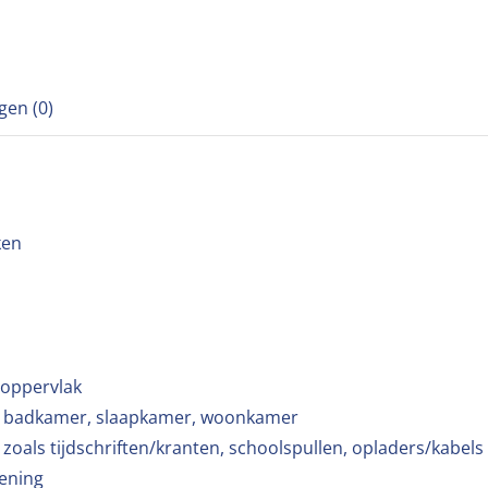
gen (0)
ken
 oppervlak
oor badkamer, slaapkamer, woonkamer
 zoals tijdschriften/kranten, schoolspullen, opladers/kabels 
pening