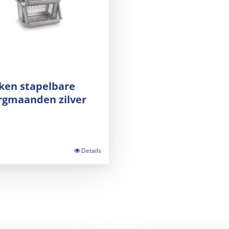
ken stapelbare
rgmaanden zilver
Details