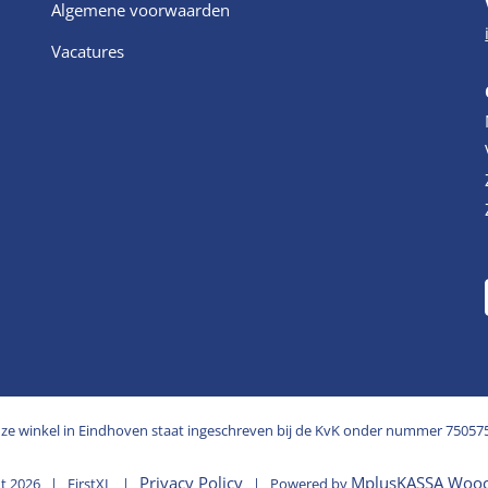
Algemene voorwaarden
Vacatures
ze winkel in Eindhoven staat ingeschreven bij de KvK onder nummer 75057
Privacy Policy
MplusKASSA Woo
ht
2026 | FirstXL |
| Powered by