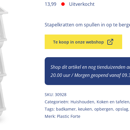
13,99
Uitverkocht
Stapelkratten om spullen in op te berg
Te koop in onze webshop
Shop dit artikel en nog tienduizenden 
20.00 uur / Morgen geopend vanaf 09.3
SKU:
30928
Categorieën:
Huishouden
,
Koken en tafelen
Tags:
badkamer
,
keuken
,
opbergen
,
opslag
Merk:
Plastic Forte