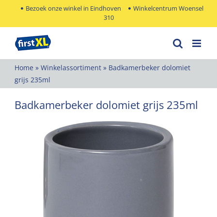
Ga
Bezoek onze winkel in Eindhoven
Winkelcentrum Woensel
310
naar
inhoud
Home
»
Winkelassortiment
»
Badkamerbeker dolomiet
grijs 235ml
Badkamerbeker dolomiet grijs 235ml