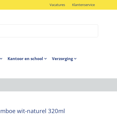
Vacatures
Klantenservice
Kantoor en school
Verzorging
amboe wit-naturel 320ml