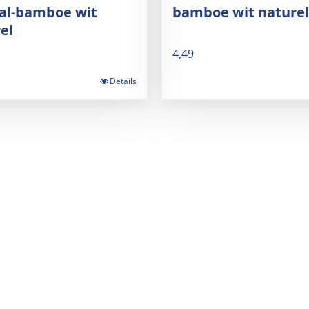
al-bamboe wit
bamboe wit naturel
el
4,49
Details