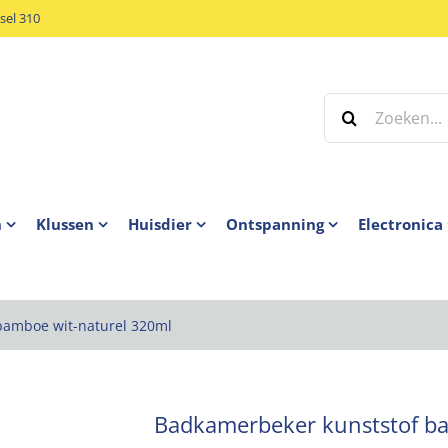
el 310
Zoeken
naar:
n
Klussen
Huisdier
Ontspanning
Electronica
bamboe wit-naturel 320ml
Badkamerbeker kunststof b