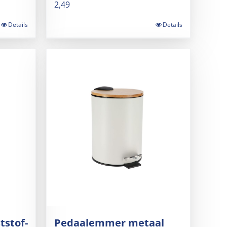
2,49
Details
Details
stof-
Pedaalemmer metaal