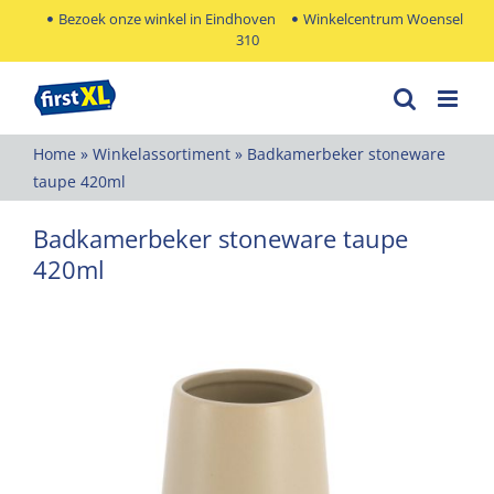
Ga
Bezoek onze winkel in Eindhoven
Winkelcentrum Woensel
310
naar
inhoud
Home
»
Winkelassortiment
»
Badkamerbeker stoneware
taupe 420ml
Badkamerbeker stoneware taupe
420ml