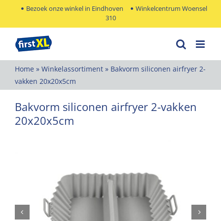
Ga
Bezoek onze winkel in Eindhoven
Winkelcentrum Woensel
310
naar
inhoud
Home
»
Winkelassortiment
»
Bakvorm siliconen airfryer 2-
vakken 20x20x5cm
Bakvorm siliconen airfryer 2-vakken
20x20x5cm