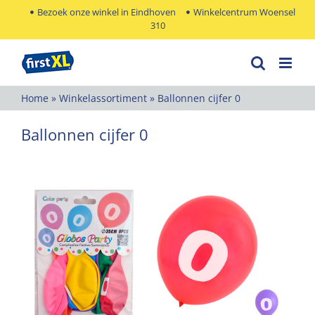
Ga
Bezoek onze winkel in Eindhoven
Winkelcentrum Woensel
310
naar
inhoud
Home
»
Winkelassortiment
»
Ballonnen cijfer 0
Ballonnen cijfer 0