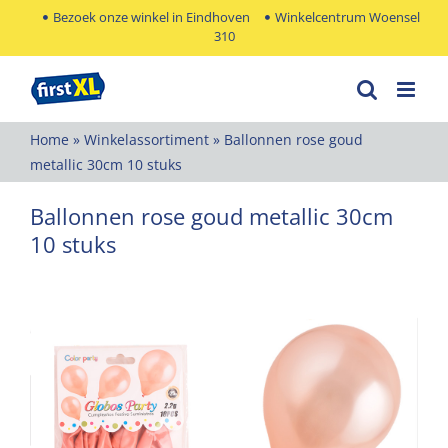
Ga
Bezoek onze winkel in Eindhoven
Winkelcentrum Woensel
310
naar
inhoud
Home
»
Winkelassortiment
»
Ballonnen rose goud
metallic 30cm 10 stuks
Ballonnen rose goud metallic 30cm
10 stuks