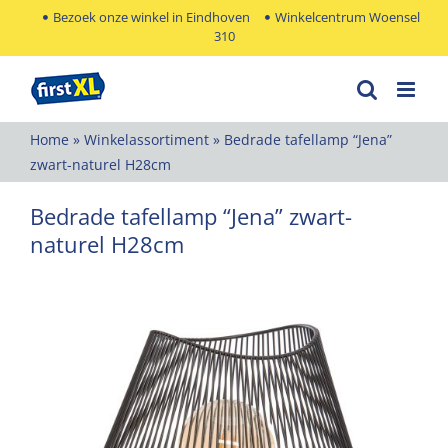
Ga
Bezoek onze winkel in Eindhoven
Winkelcentrum Woensel
310
naar
inhoud
Home
»
Winkelassortiment
»
Bedrade tafellamp “Jena”
zwart-naturel H28cm
Bedrade tafellamp “Jena” zwart-
naturel H28cm