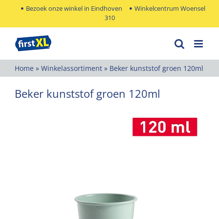
Ga
Bezoek onze winkel in Eindhoven
Winkelcentrum Woensel
310
naar
inhoud
Home
»
Winkelassortiment
»
Beker kunststof groen 120ml
Beker kunststof groen 120ml