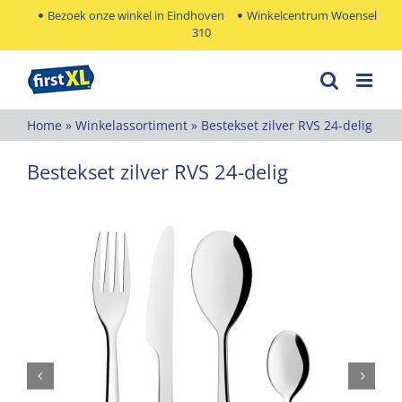
Ga
Bezoek onze winkel in Eindhoven
Winkelcentrum Woensel
310
naar
inhoud
Home
»
Winkelassortiment
»
Bestekset zilver RVS 24-delig
Bestekset zilver RVS 24-delig