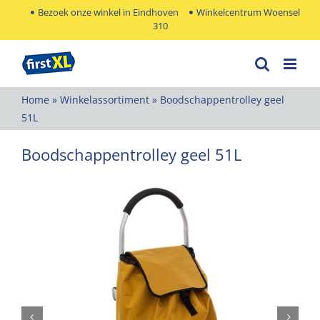
Ga
Bezoek onze winkel in Eindhoven
Winkelcentrum Woensel
310
naar
inhoud
Home
»
Winkelassortiment
»
Boodschappentrolley geel
51L
Boodschappentrolley geel 51L