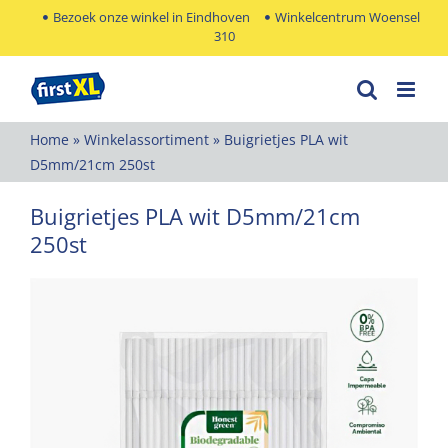
Ga
Bezoek onze winkel in Eindhoven
Winkelcentrum Woensel
310
naar
inhoud
Home
»
Winkelassortiment
»
Buigrietjes PLA wit
D5mm/21cm 250st
Buigrietjes PLA wit D5mm/21cm
250st