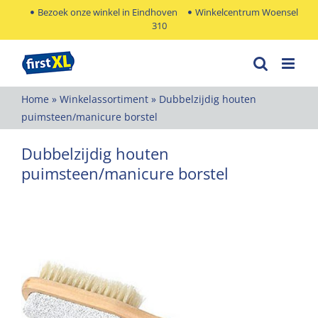
Ga
Bezoek onze winkel in Eindhoven
Winkelcentrum Woensel
310
naar
inhoud
Home
»
Winkelassortiment
»
Dubbelzijdig houten
puimsteen/manicure borstel
Dubbelzijdig houten
puimsteen/manicure borstel