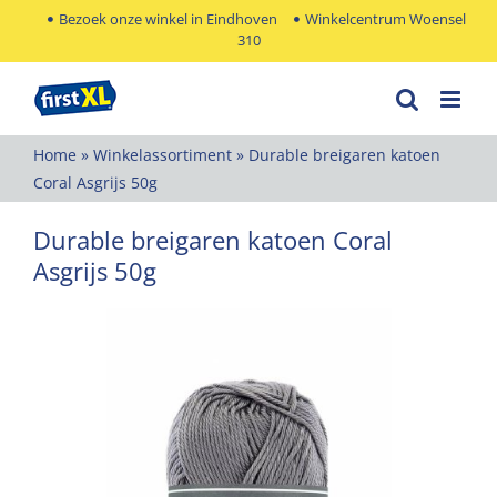
Ga
Bezoek onze winkel in Eindhoven
Winkelcentrum Woensel
310
naar
inhoud
Home
»
Winkelassortiment
»
Durable breigaren katoen
Coral Asgrijs 50g
Durable breigaren katoen Coral
Asgrijs 50g