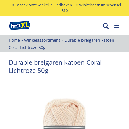
Ga
Bezoek onze winkel in Eindhoven
Winkelcentrum Woensel
310
naar
inhoud
Home
»
Winkelassortiment
»
Durable breigaren katoen
Coral Lichtroze 50g
Durable breigaren katoen Coral
Lichtroze 50g