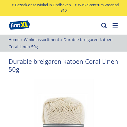
Ga
Bezoek onze winkel in Eindhoven
Winkelcentrum Woensel
310
naar
inhoud
Home
»
Winkelassortiment
»
Durable breigaren katoen
Coral Linen 50g
Durable breigaren katoen Coral Linen
50g