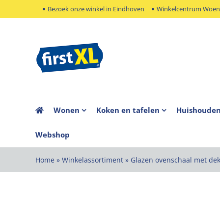
Ga
Bezoek onze winkel in Eindhoven
Winkelcentrum Woens
naar
inhoud
Wonen
Koken en tafelen
Huishoude
Webshop
Home
»
Winkelassortiment
»
Glazen ovenschaal met de