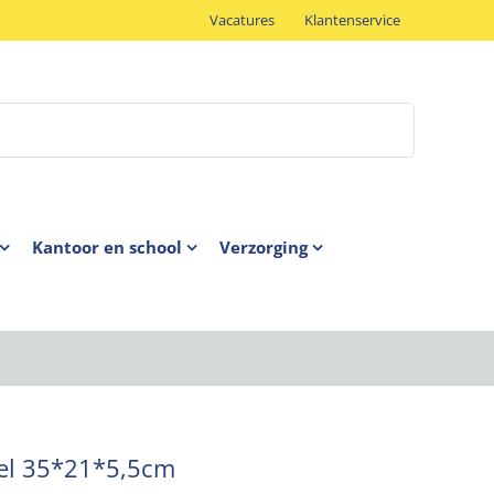
Vacatures
Klantenservice
Kantoor en school
Verzorging
sel 35*21*5,5cm