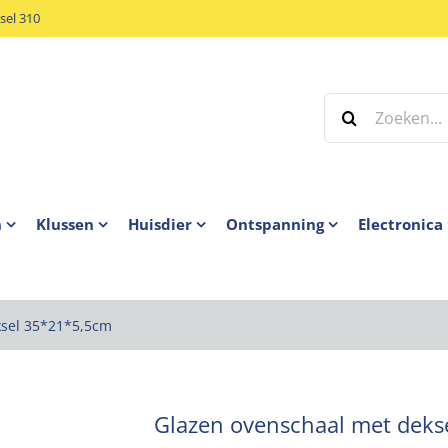
el 310
Zoeken
naar:
n
Klussen
Huisdier
Ontspanning
Electronica
ksel 35*21*5,5cm
Glazen ovenschaal met dek