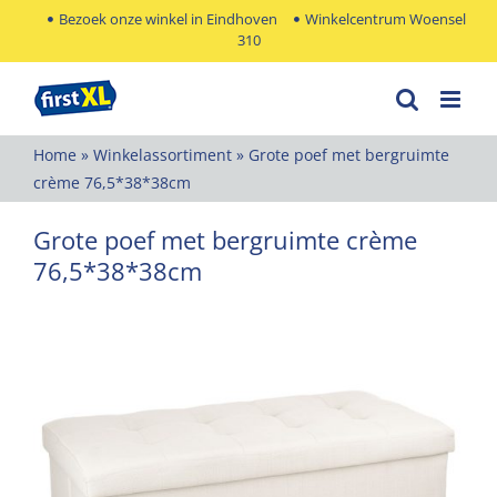
Ga
Bezoek onze winkel in Eindhoven
Winkelcentrum Woensel
310
naar
inhoud
Home
»
Winkelassortiment
»
Grote poef met bergruimte
crème 76,5*38*38cm
Grote poef met bergruimte crème
76,5*38*38cm