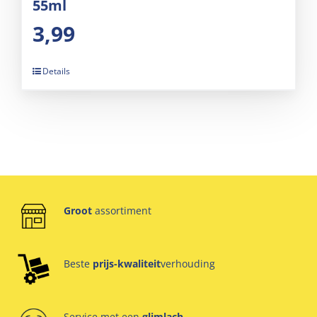
55ml
3,99
Details
Groot
assortiment
Beste
prijs-kwaliteit
verhouding
Service met een
glimlach