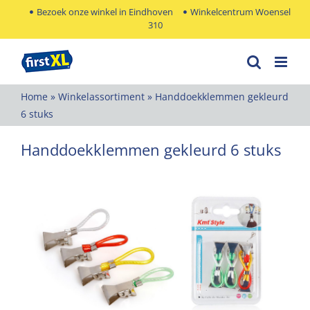
Ga
Bezoek onze winkel in Eindhoven
Winkelcentrum Woensel
310
naar
inhoud
Home
»
Winkelassortiment
»
Handdoekklemmen gekleurd
6 stuks
Handdoekklemmen gekleurd 6 stuks