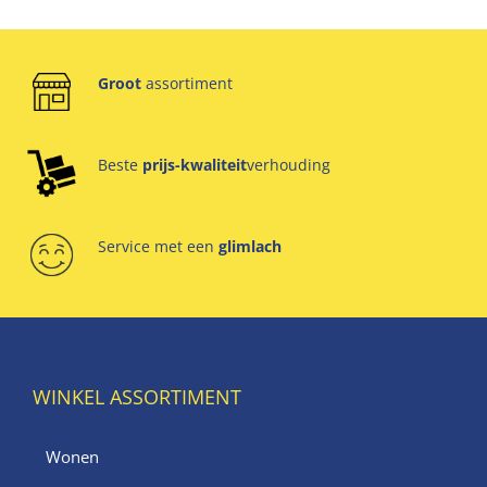
Groot
assortiment
Beste
prijs-kwaliteit
verhouding
Service met een
glimlach
WINKEL ASSORTIMENT
Wonen