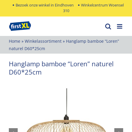
Ga
Bezoek onze winkel in Eindhoven
Winkelcentrum Woensel
310
naar
inhoud
Home
»
Winkelassortiment
»
Hanglamp bamboe “Loren”
naturel D60*25cm
Hanglamp bamboe “Loren” naturel
D60*25cm