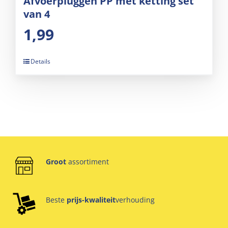
Afvoerpluggen PP met ketting set
van 4
1,99
Details
Groot
assortiment
Beste
prijs-kwaliteit
verhouding