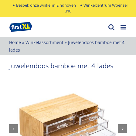
Ga
Bezoek onze winkel in Eindhoven
Winkelcentrum Woensel
310
naar
inhoud
Home
»
Winkelassortiment
»
Juwelendoos bamboe met 4
lades
Juwelendoos bamboe met 4 lades