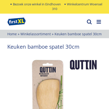
Ga
Bezoek onze winkel in Eindhoven
Winkelcentrum Woensel
310
naar
inhoud
Home
»
Winkelassortiment
»
Keuken bamboe spatel 30cm
Keuken bamboe spatel 30cm