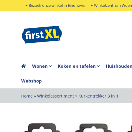
Ga
Bezoek onze winkel in Eindhoven
Winkelcentrum Woens
naar
inhoud
Wonen
Koken en tafelen
Huishoude
Webshop
Home
»
Winkelassortiment
»
Kurkentrekker 3 in 1