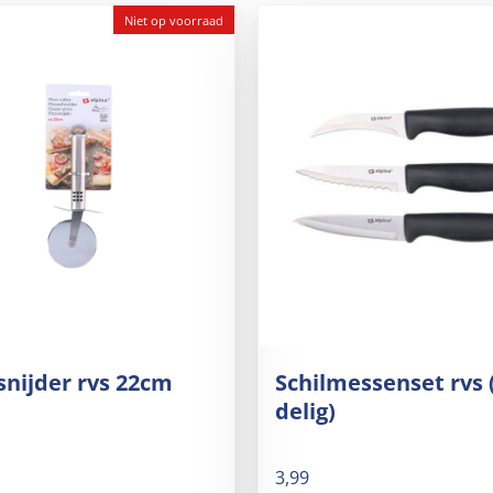
Niet op voorraad
snijder rvs 22cm
Schilmessenset rvs 
delig)
3,99