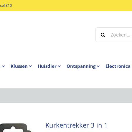
el 310
Zoeken
naar:
n
Klussen
Huisdier
Ontspanning
Electronica
Kurkentrekker 3 in 1