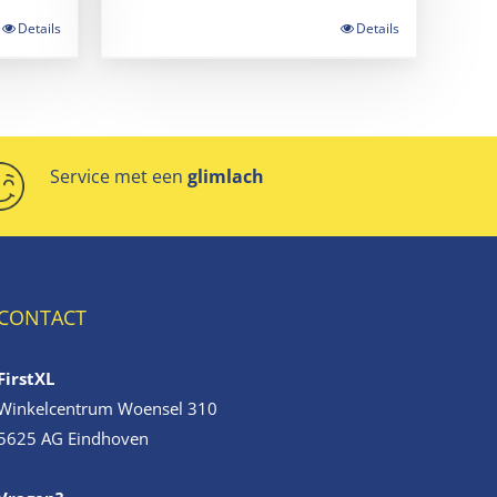
Details
Details
Service met een
glimlach
CONTACT
FirstXL
Winkelcentrum Woensel 310
5625 AG Eindhoven