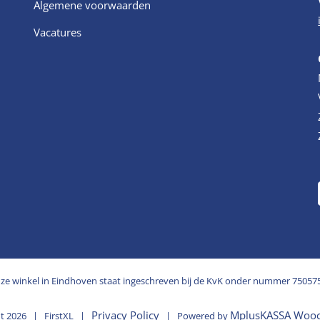
Algemene voorwaarden
Vacatures
ze winkel in Eindhoven staat ingeschreven bij de KvK onder nummer 75057
Privacy Policy
MplusKASSA Woo
ht
2026 | FirstXL |
| Powered by