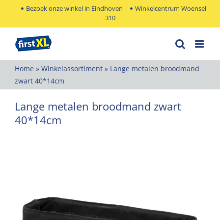
Ga
Bezoek onze winkel in Eindhoven
Winkelcentrum Woensel
310
naar
inhoud
Home
»
Winkelassortiment
»
Lange metalen broodmand
zwart 40*14cm
Lange metalen broodmand zwart
40*14cm