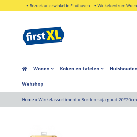
Ga
Bezoek onze winkel in Eindhoven
Winkelcentrum Woens
naar
inhoud
Wonen
Koken en tafelen
Huishoude
Webshop
Home
»
Winkelassortiment
»
Borden soja goud 20*20cm