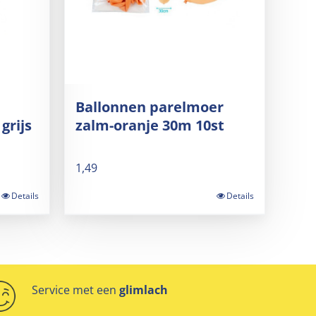
Ballonnen parelmoer
grijs
zalm-oranje 30m 10st
1,49
Details
Details
Service met een
glimlach