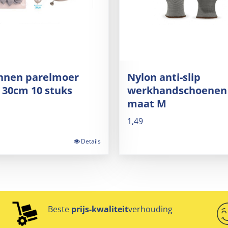
onnen parelmoer
Nylon anti-slip
r 30cm 10 stuks
werkhandschoenen 
maat M
1,49
Details
Beste
prijs-kwaliteit
verhouding