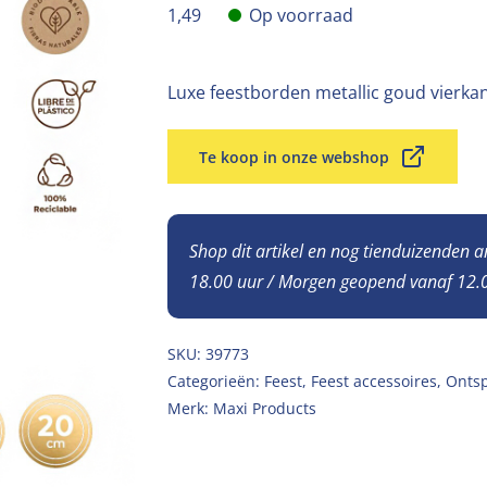
1,49
Op voorraad
Luxe feestborden metallic goud vierkan
Te koop in onze webshop
Shop dit artikel en nog tienduizenden 
18.00 uur / Morgen geopend vanaf 12.0
SKU:
39773
Categorieën:
Feest
,
Feest accessoires
,
Onts
Merk:
Maxi Products