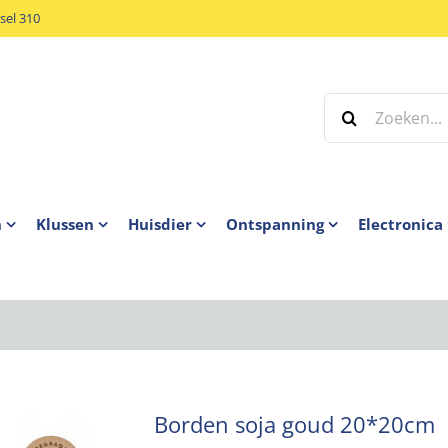
el 310
Zoeken
naar:
n
Klussen
Huisdier
Ontspanning
Electronica
Borden soja goud 20*20cm