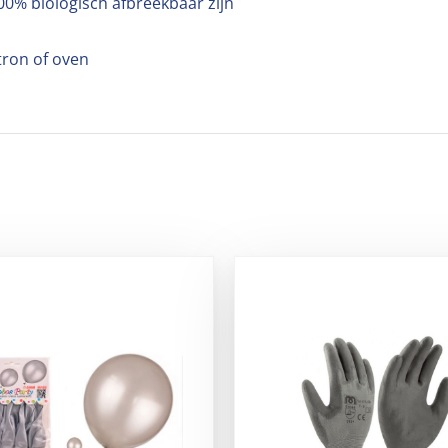
00% biologisch afbreekbaar zijn
tron of oven