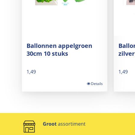
Ballonnen appelgroen
Ball
30cm 10 stuks
zilve
1,49
1,49
Details
Groot
assortiment