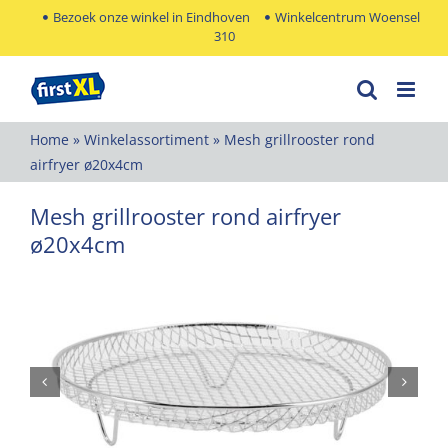
Ga
Bezoek onze winkel in Eindhoven
Winkelcentrum Woensel
310
naar
inhoud
Home
»
Winkelassortiment
»
Mesh grillrooster rond
airfryer ø20x4cm
Mesh grillrooster rond airfryer
ø20x4cm