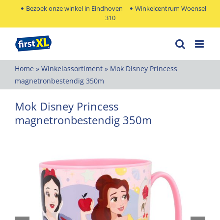
Ga
Bezoek onze winkel in Eindhoven
Winkelcentrum Woensel
310
naar
inhoud
Home
»
Winkelassortiment
»
Mok Disney Princess
magnetronbestendig 350m
Mok Disney Princess
magnetronbestendig 350m