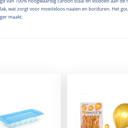
rdigd van 100% hoogwaardig carbon staal en voldoen aan de h
lak, wat zorgt voor moeiteloos naaien en borduren. Het g
iger maakt.