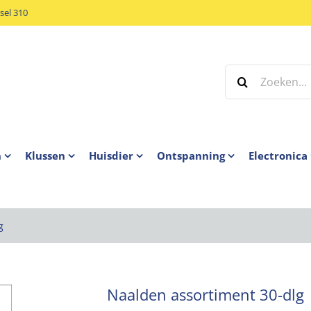
el 310
Zoeken
naar:
n
Klussen
Huisdier
Ontspanning
Electronica
g
Naalden assortiment 30-dlg