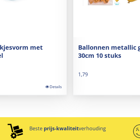
okjesvorm met
Ballonnen metallic
l
30cm 10 stuks
1,79
Details
Beste
prijs-kwaliteit
verhouding