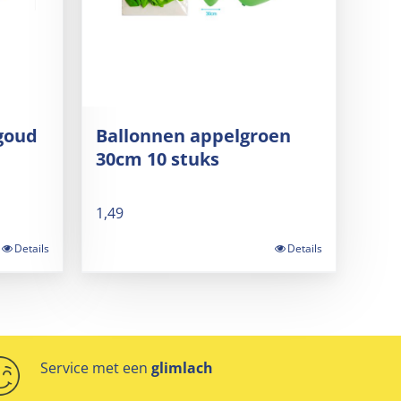
 goud
Ballonnen appelgroen
30cm 10 stuks
1,49
Details
Details
Service met een
glimlach