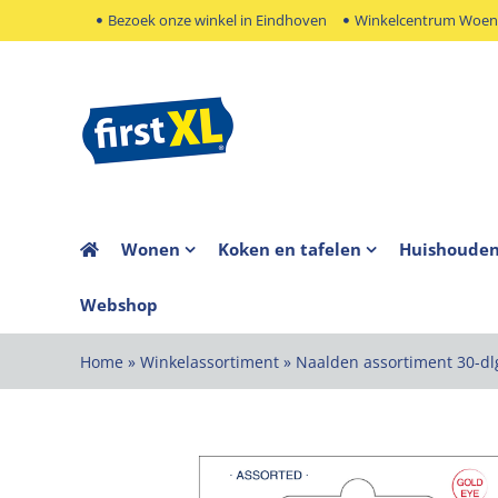
Ga
Bezoek onze winkel in Eindhoven
Winkelcentrum Woens
naar
inhoud
Wonen
Koken en tafelen
Huishoude
Webshop
Home
»
Winkelassortiment
»
Naalden assortiment 30-dl