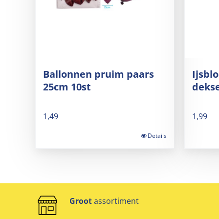
Ballonnen pruim paars
Ijsbl
25cm 10st
dekse
1,49
1,99
Details
Groot
assortiment