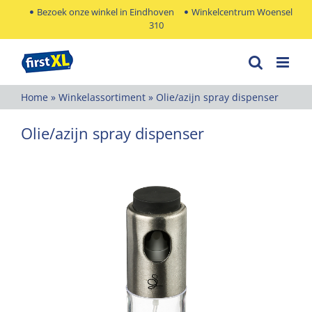
Ga
Bezoek onze winkel in Eindhoven
Winkelcentrum Woensel
310
naar
inhoud
Home
»
Winkelassortiment
»
Olie/azijn spray dispenser
Olie/azijn spray dispenser