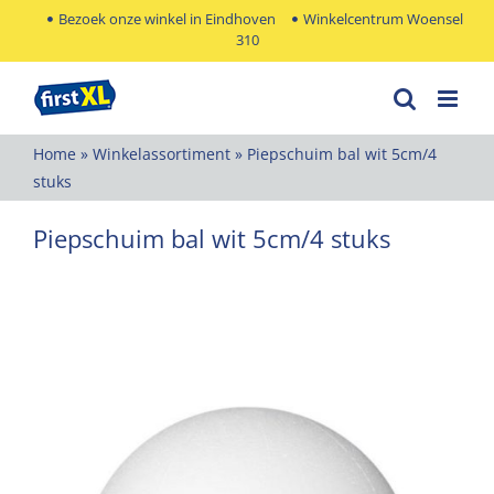
Ga
Bezoek onze winkel in Eindhoven
Winkelcentrum Woensel
310
naar
inhoud
Home
»
Winkelassortiment
»
Piepschuim bal wit 5cm/4
stuks
Piepschuim bal wit 5cm/4 stuks