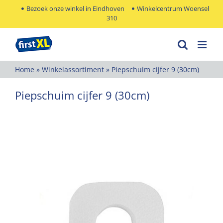
Ga
Bezoek onze winkel in Eindhoven
Winkelcentrum Woensel
310
naar
inhoud
Home
»
Winkelassortiment
»
Piepschuim cijfer 9 (30cm)
Piepschuim cijfer 9 (30cm)