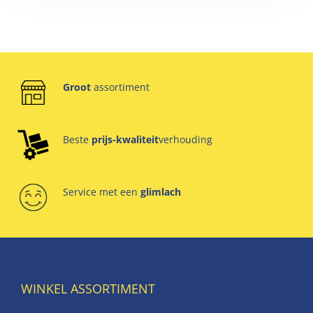
Groot
assortiment
Beste
prijs-kwaliteit
verhouding
Service met een
glimlach
WINKEL ASSORTIMENT