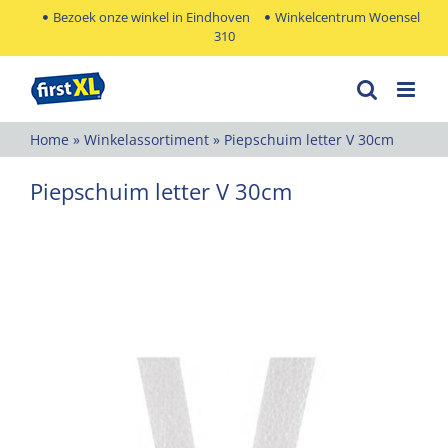
Ga
Bezoek onze winkel in Eindhoven
Winkelcentrum Woensel
310
naar
inhoud
Home
»
Winkelassortiment
»
Piepschuim letter V 30cm
Piepschuim letter V 30cm