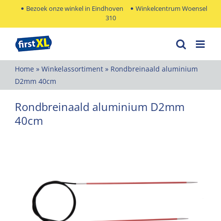
Ga
Bezoek onze winkel in Eindhoven
Winkelcentrum Woensel
310
naar
inhoud
Home
»
Winkelassortiment
»
Rondbreinaald aluminium
D2mm 40cm
Rondbreinaald aluminium D2mm
40cm