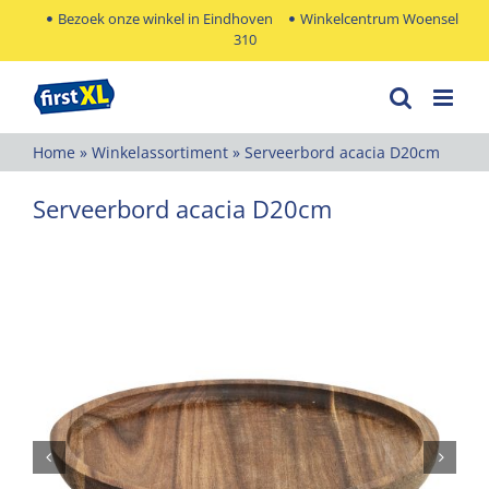
Ga
Bezoek onze winkel in Eindhoven
Winkelcentrum Woensel
310
naar
inhoud
Home
»
Winkelassortiment
»
Serveerbord acacia D20cm
Serveerbord acacia D20cm