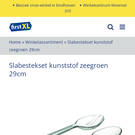
Ga
Bezoek onze winkel in Eindhoven
Winkelcentrum Woensel
310
naar
inhoud
Home
»
Winkelassortiment
»
Slabestekset kunststof
zeegroen 29cm
Slabestekset kunststof zeegroen
29cm