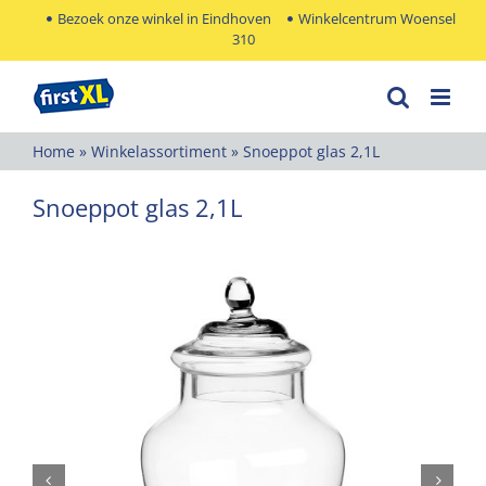
Ga
Bezoek onze winkel in Eindhoven
Winkelcentrum Woensel
310
naar
inhoud
Home
»
Winkelassortiment
»
Snoeppot glas 2,1L
Snoeppot glas 2,1L