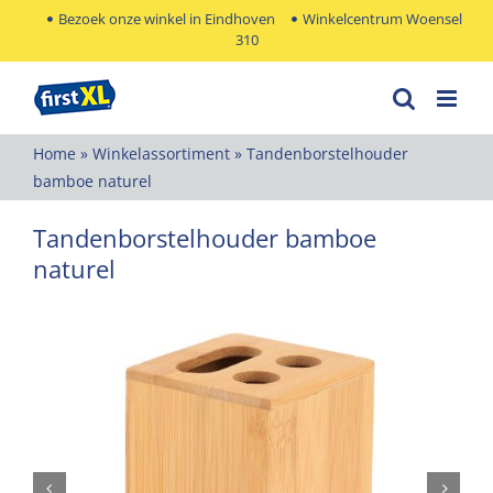
Ga
Bezoek onze winkel in Eindhoven
Winkelcentrum Woensel
310
naar
inhoud
Home
»
Winkelassortiment
»
Tandenborstelhouder
bamboe naturel
Tandenborstelhouder bamboe
naturel