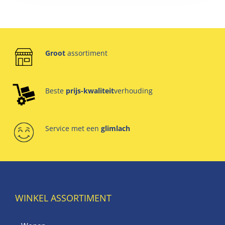
Groot
assortiment
Beste
prijs-kwaliteit
verhouding
Service met een
glimlach
WINKEL ASSORTIMENT