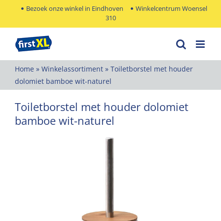
Ga
Bezoek onze winkel in Eindhoven
Winkelcentrum Woensel
310
naar
inhoud
Home
»
Winkelassortiment
»
Toiletborstel met houder
dolomiet bamboe wit-naturel
Toiletborstel met houder dolomiet
bamboe wit-naturel