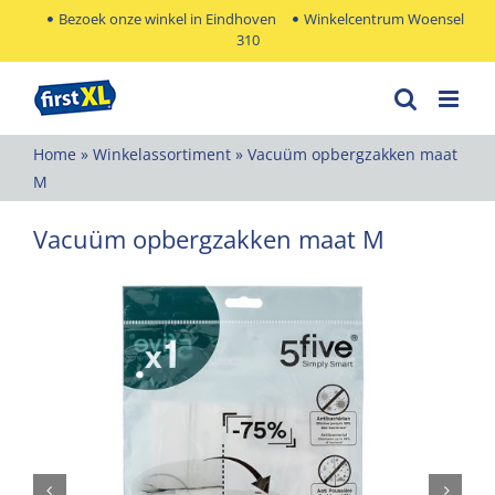
Ga
Bezoek onze winkel in Eindhoven
Winkelcentrum Woensel
310
naar
inhoud
Home
»
Winkelassortiment
»
Vacuüm opbergzakken maat
M
Vacuüm opbergzakken maat M