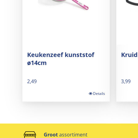
Keukenzeef kunststof
Krui
ø14cm
2,49
3,99
Details
Groot
assortiment