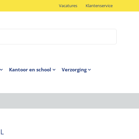
Vacatures
Klantenservice
Kantoor en school
Verzorging
2L