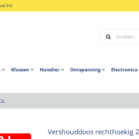
el 310
Zoeken
naar:
n
Klussen
Huisdier
Ontspanning
Electronica
 2L
Vershouddoos rechthoekig 