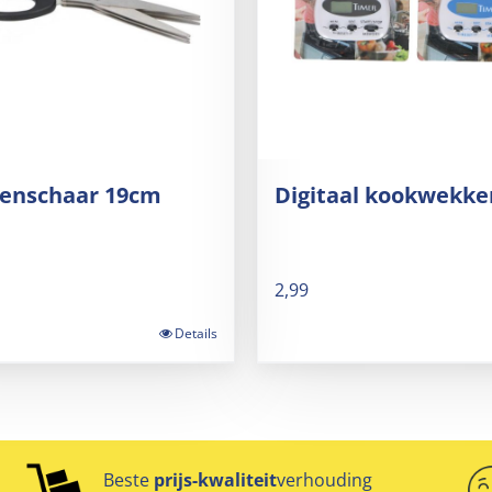
denschaar 19cm
Digitaal kookwekke
2,99
Details
Beste
prijs-kwaliteit
verhouding