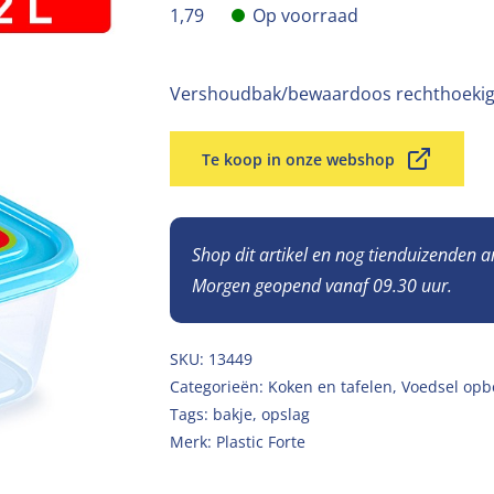
1,79
Op voorraad
Vershoudbak/bewaardoos rechthoekig
Te koop in onze webshop
Shop dit artikel en nog tienduizenden 
Morgen geopend vanaf 09.30 uur.
SKU:
13449
Categorieën:
Koken en tafelen
,
Voedsel opb
Tags:
bakje
,
opslag
Merk:
Plastic Forte