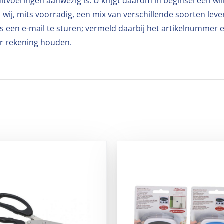
 uitvoeringen aanwezig is. U krijgt daarom in beginsel een wi
n wij, mits voorradig, een mix van verschillende soorten le
 een e-mail te sturen; vermeld daarbij het artikelnummer e
ur rekening houden.