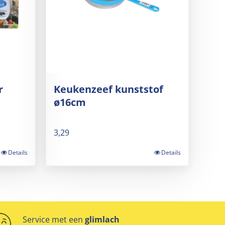
r
Keukenzeef kunststof
ø16cm
3,29
Details
Details
Service met een
glimlach