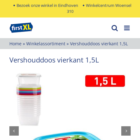
Ga
Bezoek onze winkel in Eindhoven
Winkelcentrum Woensel
310
naar
inhoud
Home
»
Winkelassortiment
»
Vershouddoos vierkant 1,5L
Vershouddoos vierkant 1,5L