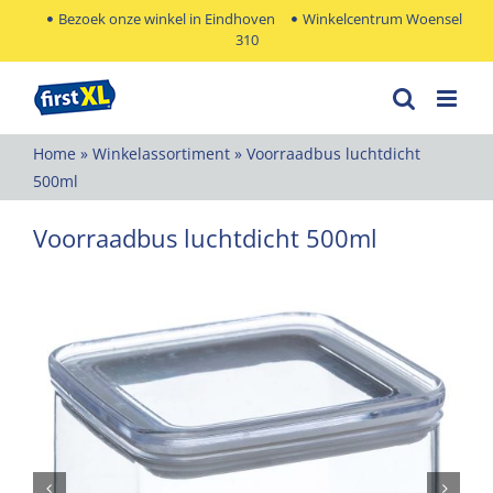
Ga
Bezoek onze winkel in Eindhoven
Winkelcentrum Woensel
310
naar
inhoud
Home
»
Winkelassortiment
»
Voorraadbus luchtdicht
500ml
Voorraadbus luchtdicht 500ml