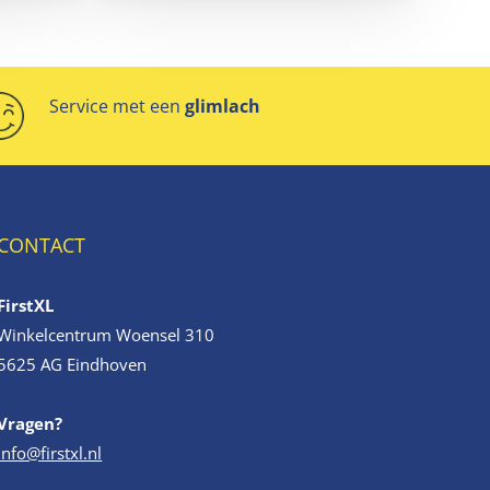
Service met een
glimlach
CONTACT
FirstXL
Winkelcentrum Woensel 310
5625 AG Eindhoven
Vragen?
info@firstxl.nl