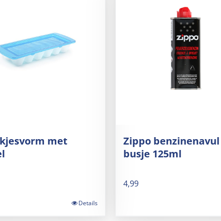
okjesvorm met
Zippo benzinenavul
l
busje 125ml
4,99
Details