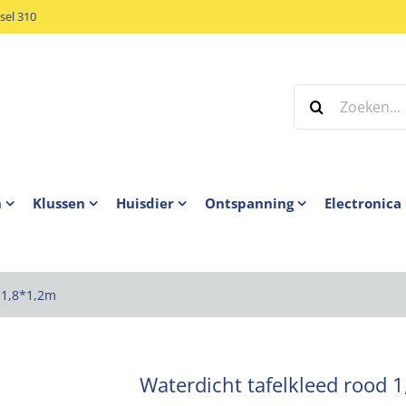
el 310
Zoeken
naar:
n
Klussen
Huisdier
Ontspanning
Electronica
 1,8*1,2m
Waterdicht tafelkleed rood 