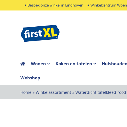
Ga
Bezoek onze winkel in Eindhoven
Winkelcentrum Woens
naar
inhoud
Wonen
Koken en tafelen
Huishoude
Webshop
Home
»
Winkelassortiment
»
Waterdicht tafelkleed rood