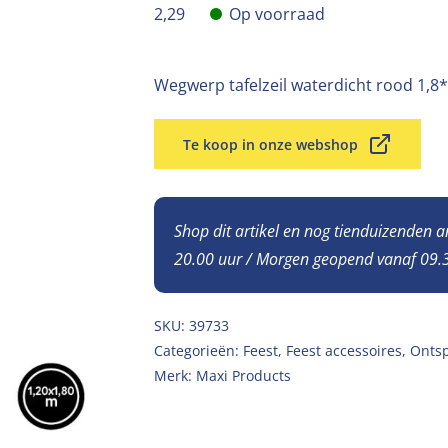
2,29
Op voorraad
Wegwerp tafelzeil waterdicht rood 1,8
Te koop in onze webshop
Shop dit artikel en nog tienduizenden 
20.00 uur / Morgen geopend vanaf 09.3
SKU:
39733
Categorieën:
Feest
,
Feest accessoires
,
Onts
Merk:
Maxi Products