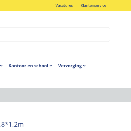
Vacatures
Klantenservice
Kantoor en school
Verzorging
1,8*1,2m