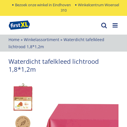
Ga
Bezoek onze winkel in Eindhoven
Winkelcentrum Woensel
310
naar
inhoud
Home
»
Winkelassortiment
»
Waterdicht tafelkleed
lichtrood 1,8*1,2m
Waterdicht tafelkleed lichtrood
1,8*1,2m