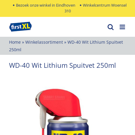
Ga
Bezoek onze winkel in Eindhoven
Winkelcentrum Woensel
310
naar
inhoud
Home
»
Winkelassortiment
»
WD-40 Wit Lithium Spuitvet
250ml
WD-40 Wit Lithium Spuitvet 250ml