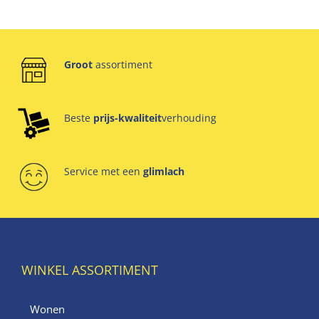
Groot
assortiment
Beste
prijs-kwaliteit
verhouding
Service met een
glimlach
WINKEL ASSORTIMENT
Wonen