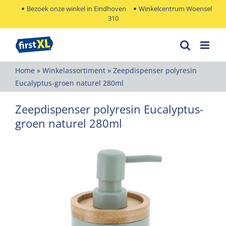
Ga
Bezoek onze winkel in Eindhoven
Winkelcentrum Woensel
310
naar
inhoud
Home
»
Winkelassortiment
»
Zeepdispenser polyresin
Eucalyptus-groen naturel 280ml
Zeepdispenser polyresin Eucalyptus-
groen naturel 280ml